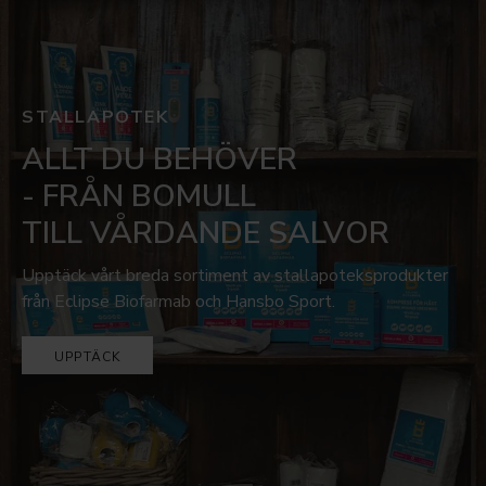
STALLAPOTEK
ALLT DU BEHÖVER
- FRÅN BOMULL
TILL VÅRDANDE SALVOR
Upptäck vårt breda sortiment av stallapoteksprodukter
från Eclipse Biofarmab och Hansbo Sport.
UPPTÄCK