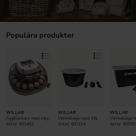
Populära produkter
WILLAB
WILLAB
WILLAB
Äggkläckare med inbyggd ägglampa
Värmebalja rund 45L
Art.nr:
601453
Art.nr:
601414
Art.nr:
60059