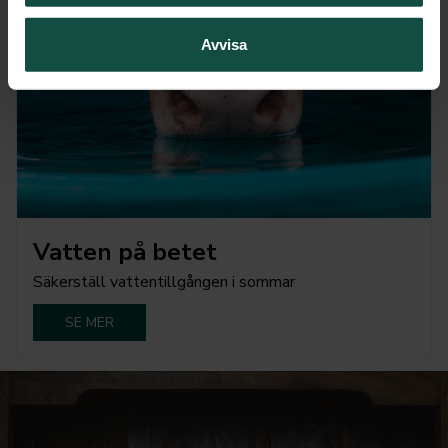
Avvisa
Vatten på betet
Säkerställ vattentillgången i sommar
SE MER