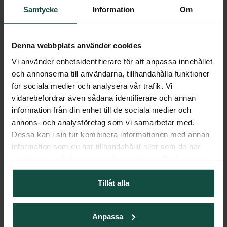
Samtycke
Information
Om
Upptäck vårt stora
Säljer snabbt!
sortiment av
Glittriga
Denna webbplats använder cookies
Stolpar &
grimman
Vi använder enhetsidentifierare för att anpassa innehållet
stängsel
och annonserna till användarna, tillhandahålla funktioner
Tindra
för sociala medier och analysera vår trafik. Vi
Upptäck nyheten du
UPPTÄCK
vidarebefordrar även sådana identifierare och annan
med. Grimman Tindra
information från din enhet till de sociala medier och
finns i färgerna rosa,
annons- och analysföretag som vi samarbetar med.
guld, marinblå & svart.
Dessa kan i sin tur kombinera informationen med annan
information som du har tillhandahållit eller som de har
TILL
samlat in när du har använt deras tjänster. Du kan
PRODUKTEN
närsomhelst ändra ditt samtycke.
Tillåt alla
Anpassa