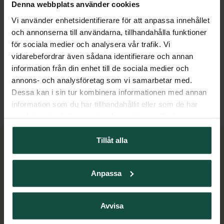
Denna webbplats använder cookies
Vi använder enhetsidentifierare för att anpassa innehållet
och annonserna till användarna, tillhandahålla funktioner
WILLAB
för sociala medier och analysera vår trafik. Vi
Värmeskål 3L
vidarebefordrar även sådana identifierare och annan
Art.nr:
603420
information från din enhet till de sociala medier och
annons- och analysföretag som vi samarbetar med.
Dessa kan i sin tur kombinera informationen med annan
information som du har tillhandahållit eller som de har
samlat in när du har använt deras tjänster. Du kan
närsomhelst ändra ditt samtycke.
WILLAB
Tillåt alla
KUNDSERVICE
Anpassa
Avvisa
Vår kundtjänst är till för dig och är öppen måndag-fredag 8.00-