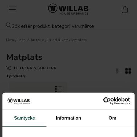
Hem
Lant- & husdjur
Hund & katt
Matplats
Matplats
FILTRERA & SORTERA
1 produkter
Samtycke
Information
Om