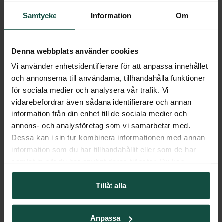
Eltråd Pro+ 2 mm blå/vit 400 m 9x0,20
Eltråd + 2 mm vit/blå 200 m 6x0,20
Art.nr:
600821
Art.nr:
600822
Samtycke
Information
Om
Denna webbplats använder cookies
Vi använder enhetsidentifierare för att anpassa innehållet
och annonserna till användarna, tillhandahålla funktioner
för sociala medier och analysera vår trafik. Vi
vidarebefordrar även sådana identifierare och annan
information från din enhet till de sociala medier och
annons- och analysföretag som vi samarbetar med.
Dessa kan i sin tur kombinera informationen med annan
information som du har tillhandahållit eller som de har
samlat in när du har använt deras tjänster. Du kan
närsomhelst ändra ditt samtycke.
SWEDGUARD
RUTLAND
Eltråd Pro+ 3 mm vit/svart 500 m 9x0,25
Eltråd 2,5 mm 500 m Vit/Blå Spole
Tillåt alla
Art.nr:
600823
Art.nr:
602522
Anpassa