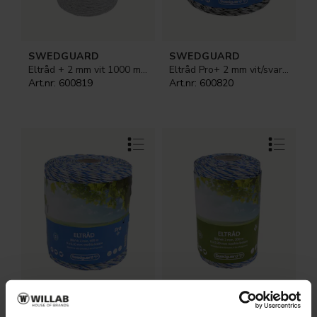
SWEDGUARD
SWEDGUARD
Eltråd + 2 mm vit 1000 m 3x0,30
Eltråd Pro+ 2 mm vit/svart 500 m 6x0,30
Art.nr:
600819
Art.nr:
600820
SWEDGUARD
SWEDGUARD