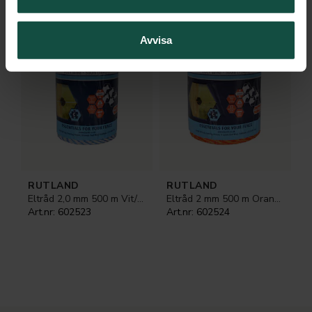
Avvisa
RUTLAND
RUTLAND
Eltråd 2,0 mm 500 m Vit/Blå Spole
Eltråd 2 mm 500 m Orange/Gul Spole
Art.nr:
602523
Art.nr:
602524