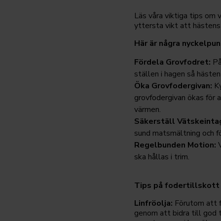
Läs våra viktiga tips om 
yttersta vikt att hästen
Här är några nyckelpun
Fördela Grovfodret:
På 
ställen i hagen så hästen
Öka Grovfodergivan:
Ky
grovfodergivan ökas för a
värmen.
Säkerställ Vätskeinta
sund matsmältning och fö
Regelbunden Motion:
V
ska hållas i trim.
Tips på fodertillskot
Linfröolja:
Förutom att f
genom att bidra till god 