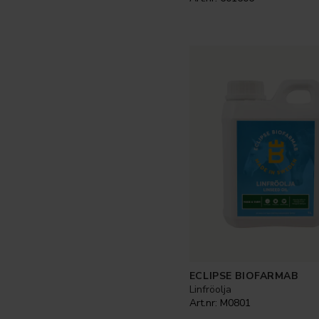
ECLIPSE BIOFARMAB
Linfröolja
Art.nr:
M0801