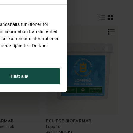
stens mage
andahålla funktioner för
n information från din enhet
 tur kombinera informationen
 deras tjänster. Du kan
Tillåt alla
FARMAB
ECLIPSE BIOFARMAB
pelsmak
Loppfrö
Art.nr:
M0549