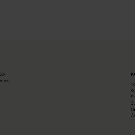
00-
K
erans,
Ko
Kö
Se
Bl
O
Ån