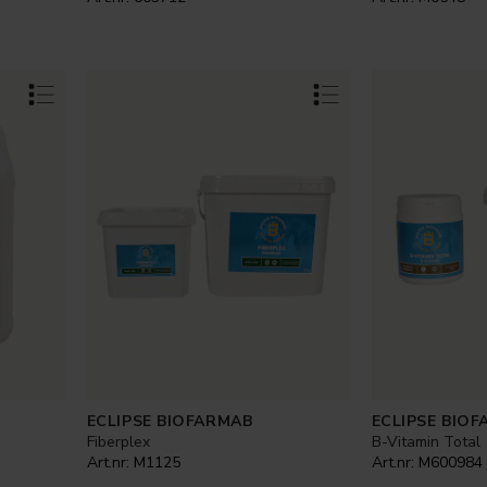
ECLIPSE BIOFARMAB
ECLIPSE BIO
Fiberplex
B-Vitamin Total
Art.nr:
M1125
Art.nr:
M600984