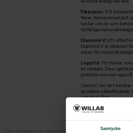
av extra energi kan öka.
Fiberplex:
Ett komplett 
fibrer, fermenterad jäst, 
hästar och de som behöve
tillfälliga matsmältnings
Diamond V:
Ett effektiv
Diamond V är idealiskt f
risken för matsmältningss
Loppfrö:
För hästar som g
en räddare. Dess gelbildan
problem som kan uppstå 
Oavsett om det handlar o
allmänna välbefinnande, 
vinterhalvåret.
Samtycke
Hem
Kunskap
Häst
Vårdande fodertillskott för hästens mage