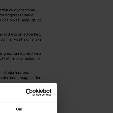
nation av gynnsamma
t för högpresterande
r det också lämpligt vid
rar fodrets smältbarhet.
och har visat sig minska
er grus, kan loppfrö vara
vilket minskar risken för
r stödja hästens
om din hästs mage under
Om