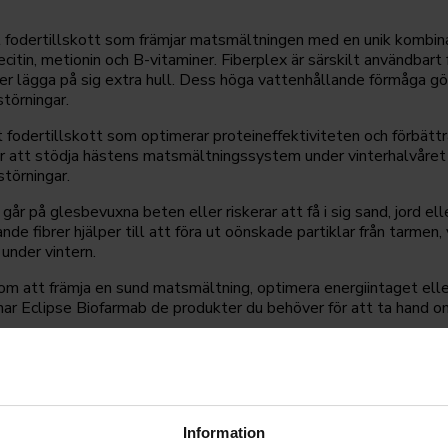
fodertillskott som främjar matsmältningen med en unik kombi
lecitin, metionin och B-vitaminer. Fiberplex är särskilt användbar
r lägga på sig extra hull. Dess höga vattenhållande förmåga gö
störningar.
t fodertillskott som optimerar proteineffektiviteten och förbätt
ör att stödja hästens matsmältningssystem under vinterhalvåret 
törningar.
år på glesbevuxna beten eller riskerar att få i sig sand, jord ell
de fibrer hjälper till att föra ut oönskade partiklar från tarmen, 
under vintern.
m att främja en sund matsmältning, optimera energiintaget elle
har Eclipse Biofarmab de produkter du behöver för att ta hand 
Information