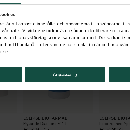
 fodertillskott för hä
cookies
e för att anpassa innehållet och annonserna till användarna, tillh
vår trafik. Vi vidarebefordrar även sådana identifierare och anna
nnons- och analysföretag som vi samarbetar med. Dessa kan i sin
har tillhandahållit eller som de har samlat in när du har använt
ycke.
Anpassa
ECLIPSE BIOFARMAB
ECLIPSE BIO
Flytande Diamond V 1 L
Loppfrö med Äp
Art.nr:
603712
Art.nr:
M0548