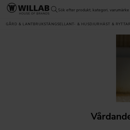
GÅRD & LANTBRUK
STÄNGSEL
LANT- & HUSDJUR
HÄST & RYTTA
Vårdande