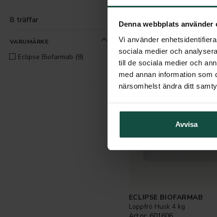
Vårdande
8 träffar
Denna webbplats använder 
Vi använder enhetsidentifierar
VARUMÄRKE
sociala medier och analysera 
Eclipse Biofarmab
(8)
till de sociala medier och a
med annan information som du 
närsomhelst ändra ditt samt
Avvisa
ECLIPSE BIOFARMAB
Loppfrö Husk 4 kg
Art.nr:
601606