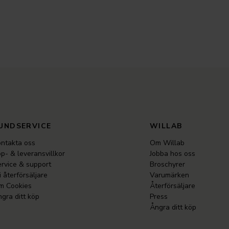
UNDSERVICE
WILLAB
ntakta oss
Om Willab
p- & leveransvillkor
Jobba hos oss
rvice & support
Broschyrer
i återförsäljare
Varumärken
m Cookies
Återförsäljare
gra ditt köp
Press
Ångra ditt köp