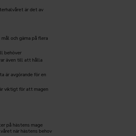
terhalvåret är det av
a mål och gärna på flera
all behöver
r även till att hålla
tta är avgörande för en
r viktigt för att magen
ekter på hästens mage
alvåret när hästens behov