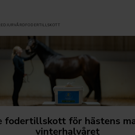
RE
DJURVÅRD
FODERTILLSKOTT
 fodertillskott för hästens m
vinterhalvåret