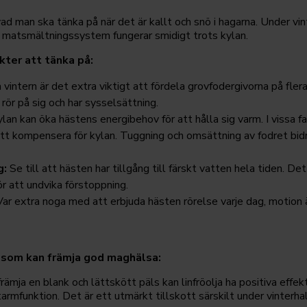
vad man ska tänka på när det är kallt och snö i hagarna. Under vin
s matsmältningssystem fungerar smidigt trots kylan.
kter att tänka på:
vintern är det extra viktigt att fördela grovfodergivorna på fler
 rör på sig och har sysselsättning.
lan kan öka hästens energibehov för att hålla sig varm. I vissa f
tt kompensera för kylan. Tuggning och omsättning av fodret bidra
g:
Se till att hästen har tillgång till färskt vatten hela tiden. De
r att undvika förstoppning.
ar extra noga med att erbjuda hästen rörelse varje dag, motion ä
t som kan främja god maghälsa:
rämja en blank och lättskött päls kan linfröolja ha positiva eff
tarmfunktion. Det är ett utmärkt tillskott särskilt under vinterh