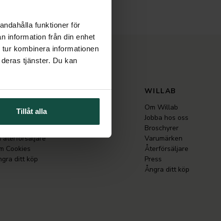
andahålla funktioner för
n information från din enhet
 tur kombinera informationen
 deras tjänster. Du kan
UNDSERVICE
WILLAB
ntakta oss
Om Willab
Tillåt alla
p- & leveransvillkor
Jobba hos oss
rvice & support
Broschyrer
i återförsäljare
Varumärken
m Cookies
Återförsäljare
gra ditt köp
Press
Ångra ditt köp