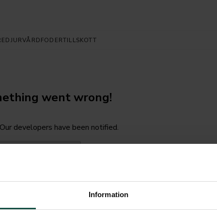
RE
DJURVÅRD
FODERTILLSKOTT
ething went wrong!
 Our developers have been notified.
ack to the start page
Information