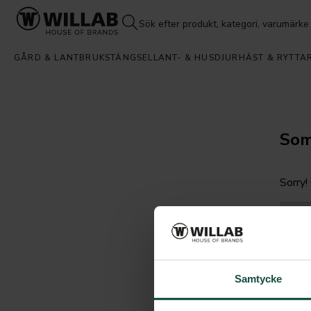
GÅRD & LANTBRUK
STÄNGSEL
LANT- & HUSDJUR
HÄST & RYTTA
Som
Sorry!
Go b
Samtycke