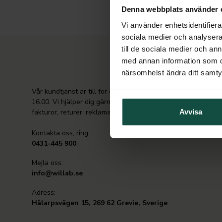
Denna webbplats använder 
Vi använder enhetsidentifierar
sociala medier och analysera 
till de sociala medier och a
med annan information som du 
närsomhelst ändra ditt samt
Vår kundtjänst är till för dig och är öppen måndag-fredag 8.
16.00. Vi hjälper dig gärna med frågor gällande ditt köp, lev
fakturor, returer, reklamationer, etc.
Avvisa
Kontakta oss, ring:
0431-445 900
Mejla oss:
info@willab.se
Adress:
Hålarpsvägen 15, 269 62 Grevie, Sverige