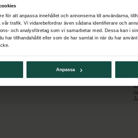
cookies
e för att anpassa innehållet och annonserna till användarna, tillh
vår trafik. Vi vidarebefordrar även sådana identifierare och anna
nnons- och analysföretag som vi samarbetar med. Dessa kan i sin
har tillhandahållit eller som de har samlat in när du har använt
ycke.
00-
K
erans,
Ko
Anpassa
Kö
Se
Bl
O
Ån