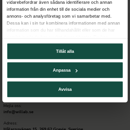
vidarebefordrar även sådana identifierare och annan
information från din enhet till de sociala medier och
annons- och analysföretag som vi samarbetar med.
WILLAB
Dessa kan i sin tur kombinera informationen med annan
information som du har tillhandahållit eller som de har
KUNDSERVICE
samlat in när du har använt deras tjänster. Du kan
närsomhelst ändra ditt samtycke.
Tillåt alla
Vår kundtjänst är till för dig och är öppen måndag-fredag 8.00-
16.00. Vi hjälper dig gärna med frågor gällande ditt köp, leverans,
Anpassa
fakturor, returer, reklamationer, etc.
Kontakta oss, ring:
Avvisa
0431-445 900
Mejla oss:
info@willab.se
Adress:
Hålarpsvägen 15, 269 62 Grevie, Sverige