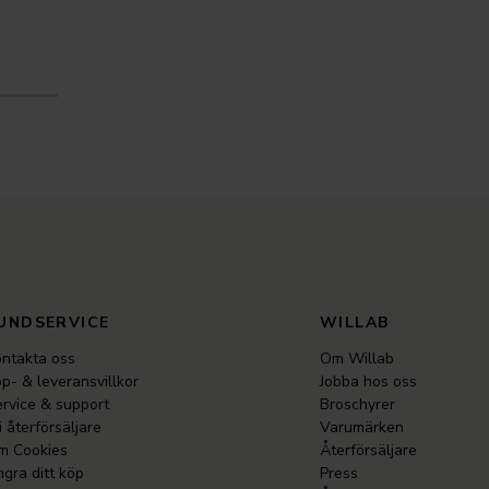
UNDSERVICE
WILLAB
ntakta oss
Om Willab
p- & leveransvillkor
Jobba hos oss
rvice & support
Broschyrer
i återförsäljare
Varumärken
m Cookies
Återförsäljare
gra ditt köp
Press