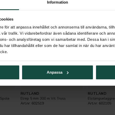
Information
cookies
e för att anpassa innehållet och annonserna till användarna, tillh
vår trafik. Vi vidarebefordrar även sådana identifierare och anna
nnons- och analysföretag som vi samarbetar med. Dessa kan i sin
har tillhandahållit eller som de har samlat in när du har använt
ycke.
Anpassa
RUTLAND
RUTLAND
 Spole
Elrep 5 mm 300 m Vit Tross
Elstängselaggr
Art.nr:
602519
Art.nr:
602105