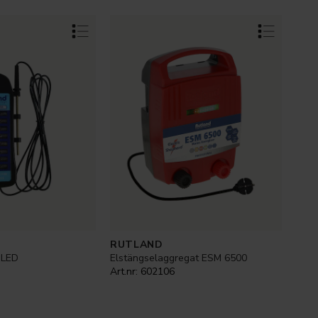
RUTLAND
 LED
Elstängselaggregat ESM 6500
Art.nr:
602106