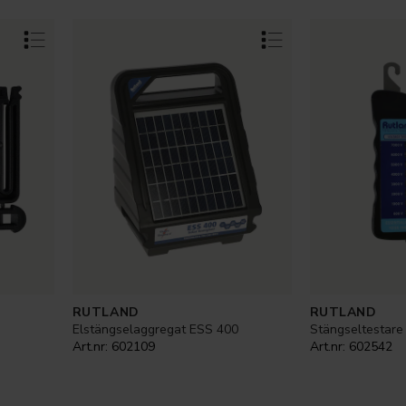
RUTLAND
RUTLAND
Elstängselaggregat ESS 400
Stängseltestare
Art.nr:
602109
Art.nr:
602542