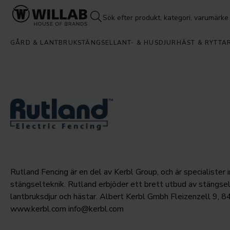
GÅRD & LANTBRUK
STÄNGSEL
LANT- & HUSDJUR
HÄST & RYTTA
Rutland Fencing är en del av Kerbl Group, och är specialister 
stängselteknik. Rutland erbjöder ett brett utbud av stängsel 
lantbruksdjur och hästar. Albert Kerbl Gmbh Fleizenzell 9,
www.kerbl.com info@kerbl.com