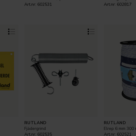
Art.nr:
602531
Art.nr:
602817
RUTLAND
RUTLAND
Fjädergrind
Elrep 6 mm 300 
Art.nr:
602535
Art.nr:
602521