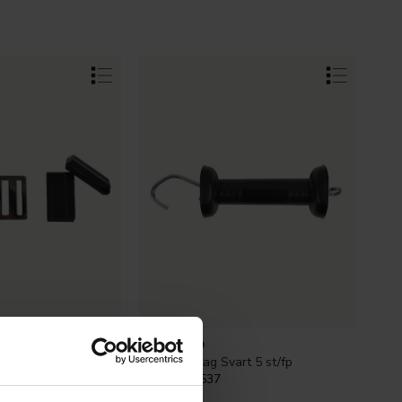
RUTLAND
5 st/fp
Grindhandtag Svart 5 st/fp
Art.nr:
602537