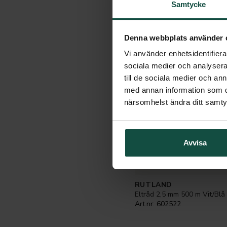
Samtycke
Denna webbplats använder 
Vi använder enhetsidentifierar
sociala medier och analysera 
till de sociala medier och a
med annan information som du 
närsomhelst ändra ditt samt
Avvisa
RUTLAND
Eltråd 2,5 mm 500 m Vit/Blå
Art.nr:
602522