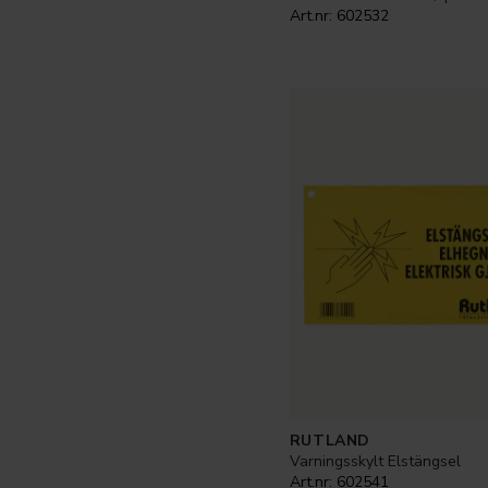
Art.nr:
602532
RUTLAND
Varningsskylt Elstängsel
Art.nr:
602541