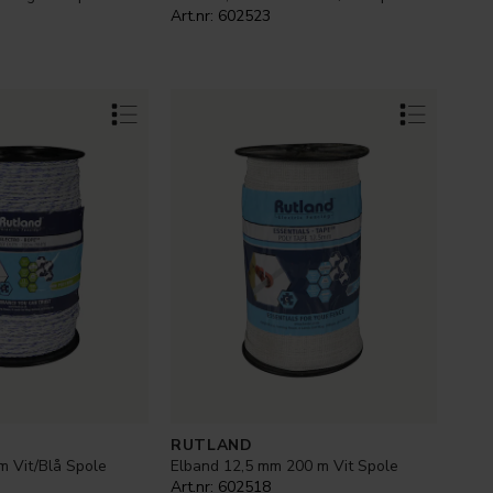
Art.nr:
602523
RUTLAND
m Vit/Blå Spole
Elband 12,5 mm 200 m Vit Spole
Art.nr:
602518