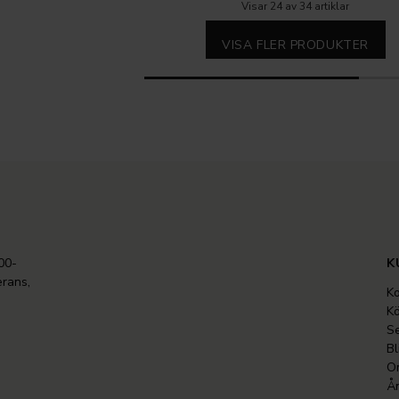
Visar 24 av 34 artiklar
VISA FLER PRODUKTER
00-
K
erans,
Ko
Kö
Se
Bl
O
Ån