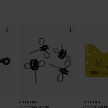
RUTLAND
RUTLAND
Grindankare 4 st/fp
Varningsskylt El