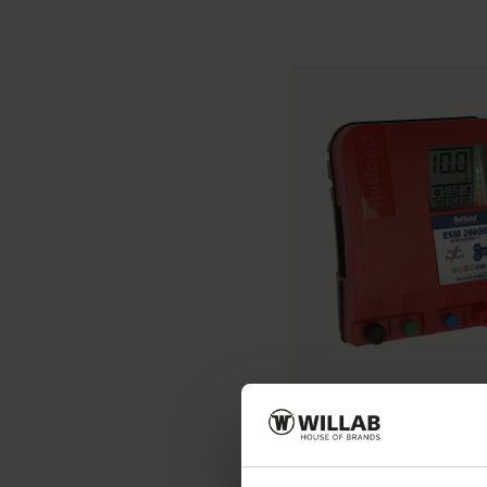
RUTLAND
Elstängselaggregat ESM 20
Art.nr:
602108