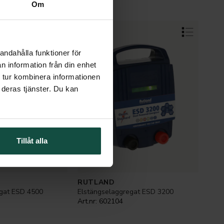
Om
andahålla funktioner för
n information från din enhet
 tur kombinera informationen
 deras tjänster. Du kan
Tillåt alla
RUTLAND
egat ESD 4500
Elstängselaggregat ESD 3200
Art.nr:
602104